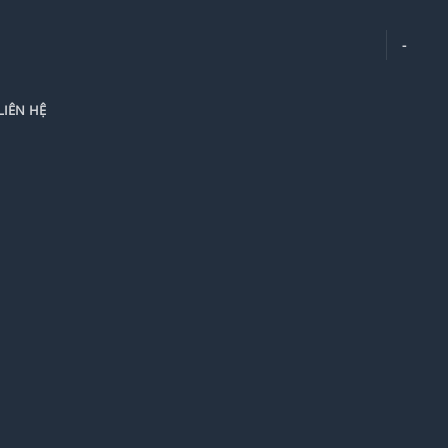
-
LIÊN HỆ
 CÔNG
GỖ