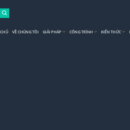
 CHỦ
VỀ CHÚNG TÔI
GIẢI PHÁP
CÔNG TRÌNH
KIẾN THỨC
ẤN THIẾT KẾ & THI
ẬT LIỆU NHỰA GIẢ 