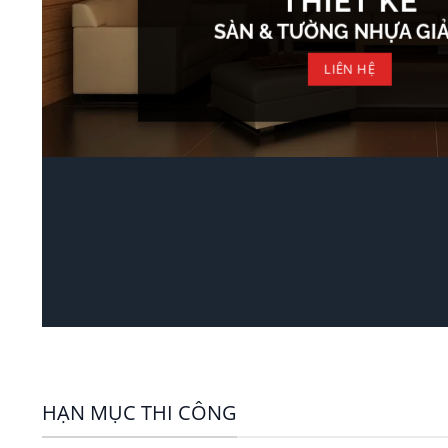
THIẾT KẾ
SÀN & TƯỜNG NHỰA GI
LIÊN HỆ
HẠN MỤC THI CÔNG