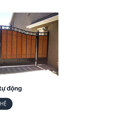
 tự động
 HỆ