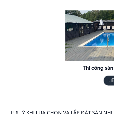
Thi công sàn 
LI
LƯU Ý KHI LỰA CHỌN VÀ LẮP ĐẶT SÀN NH