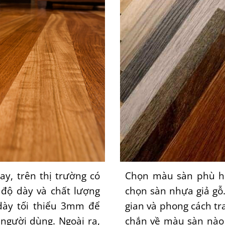
y, trên thị trường có
Chọn màu sàn phù hợ
 độ dày và chất lượng
chọn sàn nhựa giả gỗ
dày tối thiểu 3mm để
gian và phong cách tr
người dùng. Ngoài ra,
chắn về màu sàn nào 